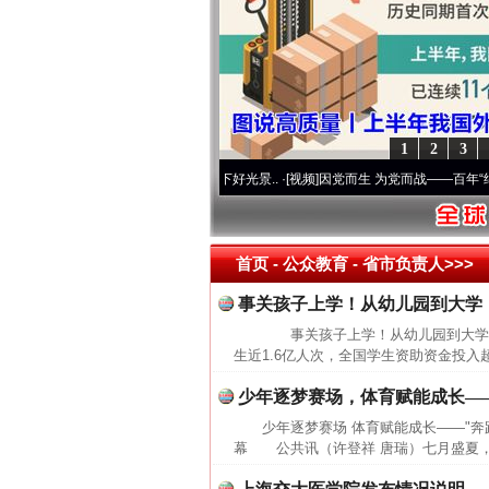
1
2
3
初心使命 奋进复兴征程丨宝塔山下好光景..
·[视频]
因党而生 为党而战——百年“纪”事⑧加
首页
- 公众教育 -
省市负责人>>>
事关孩子上学！从幼儿园到大学
事关孩子上学！从幼儿园到大学，
生近1.6亿人次，全国学生资助资金投入
少年逐梦赛场，体育赋能成长—
少年逐梦赛场 体育赋能成长——"奔跑
幕 公共讯（许登祥 唐瑞）七月盛夏，风和