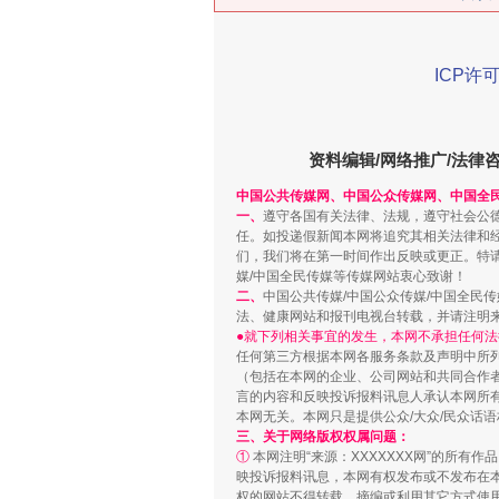
ICP许可
资料编辑/网络推广/法律
中国公共传媒网、中国公众传媒网、中国全
“刷贴”乱象丛生
一、
遵守各国有关法律、法规，遵守社会公
任。如投递假新闻本网将追究其相关法律和
们，我们将在第一时间作出反映或更正。特
媒/中国全民传媒等传媒网站衷心致谢！
二、
中国公共传媒/中国公众传媒/中国全民
法、健康网站和报刊电视台转载，并请注明
●就下列相关事宜的发生，本网不承担任何法
任何第三方根据本网各服务条款及声明中所
（包括在本网的企业、公司网站和共同合作
言的内容和反映投诉报料讯息人承认本网所
本网无关。本网只是提供公众/大众/民众话
三、关于网络版权权属问题：
①
本网注明“来源：XXXXXXX网”的所有
映投诉报料讯息，本网有权发布或不发布在
揭批美国五大"原罪"
权的网站不得转载、摘编或利用其它方式使用