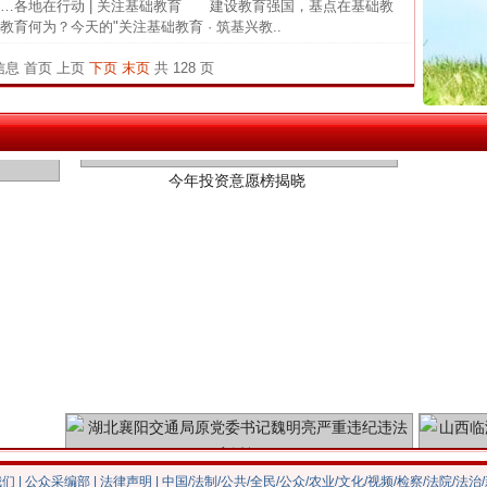
各地在行动 | 关注基础教育 建设教育强国，基点在基础教
四川省
育何为？今天的"关注基础教育 · 筑基兴教..
中方对
条信息
首页
上页
下页
末页
共 128 页
中国发
今年投资意愿榜揭晓
官方
从“无
最高
事故致
四川1
闻令而
行业
魏明亮严重违纪违法案透视
我们
|
公众采编部
|
法律声明
| 中国/法制/公共/全民/公众/农业/文化/视频/检察/法院/法治