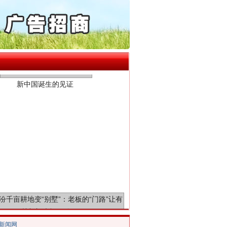
公安厅征集新型黑恶违法..
6家美国实体采取反制措..
起首例对外贸易国家安全..
新中国诞生的见证
通报西安赛格商场坠亡事件
产可执”到“全额执行”
检抗诉的疑难复杂刑事案件
5死1伤，四川省安委会挂..
0家县级农商行获批解散
动明方向 靶向攻坚提质..
协会接连发公告
千亩耕地变“别墅”
/新闻网