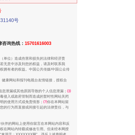
号
1140号
法律咨询热线：
15701616003
别拿“量子”当幌子
（单位）造成伤害和损失的法律和经济责
若无意中涉及到您的权益，请及时联系我
权拥有者的权益。中国公共传媒/中国公众传
、健康网站和报刊电视台友情链接，授权合
信息泄漏或其他原因导致的个人信息泄漏；
⑶
毒侵入或政府管制而造成的暂时性网站关闭
明的使用方式或免责情形；
⑺
你在本网站留
您的行为而直接或间接引起的法律责任，与
合作伙伴的网站上使用你留言在本网站内容和反
权在网站内转载或修改引用。但未经本网授
习近平的“航天情”
源于：XXXXXXX网”。违反上述声明者，