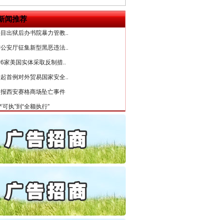
“神药”背后的真相
誉，不得录用为公务员
新闻推荐
目出狱后办书院暴力管教..
公安厅征集新型黑恶违法..
6家美国实体采取反制措..
起首例对外贸易国家安全..
通报西安赛格商场坠亡事件
产可执”到“全额执行”
检抗诉的疑难复杂刑事案件
5死1伤，四川省安委会挂..
法官巧妙执行解纠纷
0家县级农商行获批解散
动明方向 靶向攻坚提质..
协会接连发公告
保费，离婚时为何要分走一..
誉，不得录用为公务员
目出狱后办书院暴力管教..