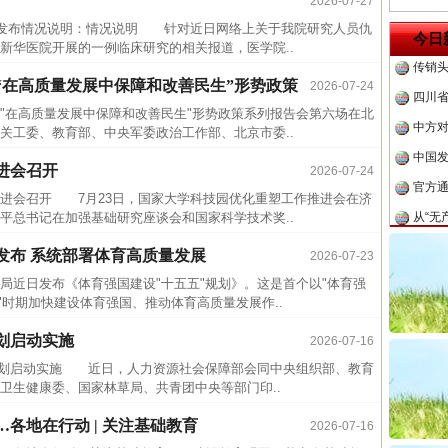
2026-07-27
杨天
茶叶“炒上天”
发布情况说明：情况说明 针对近日网络上关于我院研究人员仇
今日
传销头
新华医院开展的一例临床研究的相关报道，医学院..
四川省
“在高质量发展中保障和改善民生”形势政策
2026-07-24
中方对
在高质量发展中保障和改善民生"形势政策系列报告会第六场在北
工委、教育部、中央军委政治工作部、北京市委..
中国发
官方
进会召开
2026-07-24
从“无
会召开 7月23日，国家大学科技园优化重塑工作推进会在济
平总书记在加强基础研究座谈会和国家科学技术奖..
最高
事故致
发布 系统部署体育高质量发展
2026-07-23
谢谢有你温暖了四季
四川1
近日发布《体育强国建设"十五五"规划》。这是首个以"体育强
"时期加快建设体育强国、推动体育高质量发展作..
闻令而
划启动实施
2026-07-16
行业
划启动实施 近日，人力资源社会保障部会同中央组织部、教育
26万
卫生健康委、国家林草局、共青团中央等部门印..
杨天
各地在行动 | 关注基础教育
2026-07-16
传销头