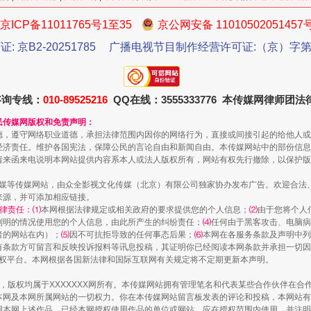
京ICP备11011765号1至35
京公网安备 11010502051457
证: 京B2-20251785
广播电视节目制作经营许可证:（京）字第3
咨询专线：
010-89525216
QQ在线：3555333776 本传媒网律师团
生物安全法正式实施
民传媒网版权和免责声明：
德，遵守网络职业道德，承担法律范围内因你的网络行为，直接或间接引起的给他人或
经济责任。维护各国宪法，保障公民的言论自由和新闻自由。本传媒网站中的部份信息
请来函来电说明本网站提供内容系本人或法人版权所有，网站有权先行撤除，以保护版
传媒等传媒网站，由众全影视文化传媒（北京）有限公司独家协办发布广告。欢迎合法
来源，并可添加相应链接。
律责任：⑴
本网根据法律规定或相关政府的要求提供您的个人信息；
⑵
由于您将个人
列明的情况使用您的个人信息，由此所产生的纠纷责任；
⑷
任何由于黑客攻击、电脑病
者的网站在内）；
⑸
因不可抗拒导致的任何事态后果；
⑹
本网在各服务条款及声明中列
有条款方可留言和反映投诉报料等讯息投稿，其证明你已经阅读本网条款并承担一切因
语权平台。本网根据各国新法律和国际互联网有关规定将不定期更新本声明。
作品，版权均属于XXXXXXX网所有。本传媒网站拥有管理笔名和代表某些合作伙伴在
本网及本网所属网站的一切权力。你在本传媒网站留言板发表的评论和投稿，本网站有
"炒鞋教程"里的骗局
本网上述作品。已经本网授权使用作品的单位或网站，应在授权范围内使用，并注明“来