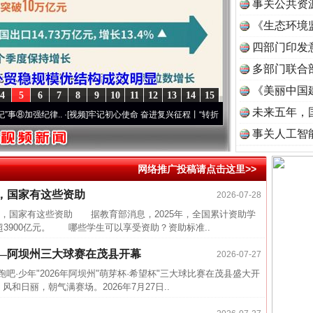
事关公共资
《生态环境
读
四部门印发
多部门联合
《美丽中国
4
5
6
7
8
9
10
11
12
13
14
15
未来五年，
强纪律..
·[视频]
牢记初心使命 奋进复兴征程丨“转折之城”激荡..
·[视频]
牢记初心使命 
事关人工智
网络推广投稿请点击这里>>
，国家有这些资助
2026-07-28
国家有这些资助 据教育部消息，2025年，全国累计资助学
超3900亿元。 哪些学生可以享受资助？资助标准..
—阿坝州三大球赛在茂县开幕
2026-07-27
吧·少年"2026年阿坝州"萌芽杯·希望杯"三大球比赛在茂县盛大开
日丽，朝气满赛场。2026年7月27日..
26万