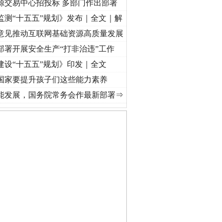
源交易中心招投标 多部门作出部署
监测“十五五”规划》发布｜全文｜解
意见推动互联网基础资源高质量发展
部署开展安全生产“打非治违”工作
建设“十五五”规划》印发｜全文
国家要提升孩子们这些能力素养
视频]
牢记初心使命 奋进复兴征程丨“转折之城”激荡..
·[视频]
牢记初心使命 奋进复兴征程丨
能发展，国务院常务会作最新部署⇒
公安厅征集新型黑恶违法..
6家美国实体采取反制措..
起首例对外贸易国家安全..
通报西安赛格商场坠亡事件
产可执”到“全额执行”
检抗诉的疑难复杂刑事案件