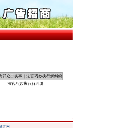
“神药”背后的真相
动明方向 靶向攻坚提质..
协会接连发公告
局长被指低俗骚扰女当事人
处分纪检监察干部1535人
百姓关切的事一件一件办好
法官巧妙执行解纠纷
/新闻网