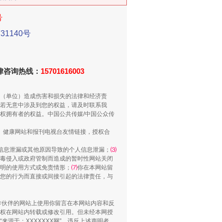
号
1140号
新中国诞生的见证
法律咨询热线：
15701616003
（单位）造成伤害和损失的法律和经济责
若无意中涉及到您的权益，请及时联系我
权拥有者的权益。中国公共传媒/中国公众传
、健康网站和报刊电视台友情链接，授权合
信息泄漏或其他原因导致的个人信息泄漏；
⑶
毒侵入或政府管制而造成的暂时性网站关闭
明的使用方式或免责情形；
⑺
你在本网站留
您的行为而直接或间接引起的法律责任，与
千亩耕地变“别墅”
合作伙伴的网站上使用你留言在本网站内容和反
权在网站内转载或修改引用。但未经本网授
源于：XXXXXXX网”。违反上述声明者，