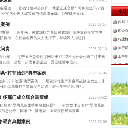
要通道
2026-07-21
事故致
要通道 把钱转给对公账户，就是正规交易？可你知道吗？骗
今日
"可信"的心理大肆实施电信网络诈骗。公安机关发现..
四川1
型案例
闻令而
2026-07-14
案例 近年来，民政部指导各级民政部门坚决贯彻落实党中
行业
防群治，在社会各界的大力支持下，持续深入推进打..
执行
被问责
2026-07-13
上半年
查报告公布 辽宁省应急管理厅网站于7月12日向社会公布了辽宁抚
把老
调查认定，这是一起因客运企业、景区经营单位未..
四川省
条“打非治违”典型案例
2026-07-06
中方对
条"打非治违"典型案例 烟花爆竹生产安全事故接连发生，非
中国发
强化烟花爆竹全链条安全监管，进一步推动各地区..
官方
”！多部门成立联合调查组
2026-06-22
从“无
核查"婴幼儿纸尿裤甲酰胺问题" 针对媒体反映的"婴幼儿纸
最高
和信息化部、国家卫生健康委、国家疾控局高度重..
事故致
络谣言典型案例
2026-06-09
四川1