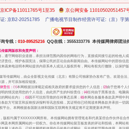
京ICP备11011765号1至35
京公网安备 11010502051457
证: 京B2-20251785
广播电视节目制作经营许可证:（京）字第3
今年投资意愿榜揭晓
咨询专线：
010-89525216
QQ在线：3555333776 本传媒网律师团
民传媒网版权和免责声明：
德，遵守网络职业道德，承担法律范围内因你的网络行为，直接或间接引起的给他人或
经济责任。维护各国宪法，保障公民的言论自由和新闻自由。本传媒网站中的部份信息
请来函来电说明本网站提供内容系本人或法人版权所有，网站有权先行撤除，以保护版
传媒等传媒网站，由众全影视文化传媒（北京）有限公司独家协办发布广告。欢迎合法
来源，并可添加相应链接。
律责任：⑴
本网根据法律规定或相关政府的要求提供您的个人信息；
⑵
由于您将个人
列明的情况使用您的个人信息，由此所产生的纠纷责任；
⑷
任何由于黑客攻击、电脑病
者的网站在内）；
⑸
因不可抗拒导致的任何事态后果；
⑹
本网在各服务条款及声明中列
有条款方可留言和反映投诉报料等讯息投稿，其证明你已经阅读本网条款并承担一切因
语权平台。本网根据各国新法律和国际互联网有关规定将不定期更新本声明。
魏明亮严重违纪违法案透视
作品，版权均属于XXXXXXX网所有。本传媒网站拥有管理笔名和代表某些合作伙伴在
本网及本网所属网站的一切权力。你在本传媒网站留言板发表的评论和投稿，本网站有
本网上述作品。已经本网授权使用作品的单位或网站，应在授权范围内使用，并注明“来