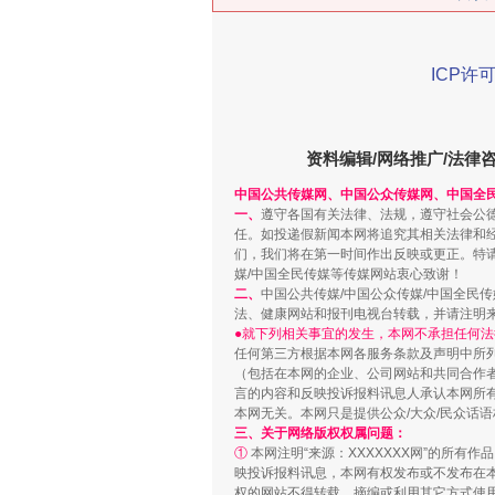
ICP许可
在谋一域中谋全局
资料编辑/网络推广/法律
中国公共传媒网、中国公众传媒网、中国全
一、
遵守各国有关法律、法规，遵守社会公
任。如投递假新闻本网将追究其相关法律和
们，我们将在第一时间作出反映或更正。特
媒/中国全民传媒等传媒网站衷心致谢！
二、
中国公共传媒/中国公众传媒/中国全民
法、健康网站和报刊电视台转载，并请注明
●就下列相关事宜的发生，本网不承担任何法
任何第三方根据本网各服务条款及声明中所
（包括在本网的企业、公司网站和共同合作
言的内容和反映投诉报料讯息人承认本网所
习近平的博鳌关键词
本网无关。本网只是提供公众/大众/民众话
三、关于网络版权权属问题：
①
本网注明“来源：XXXXXXX网”的所有
映投诉报料讯息，本网有权发布或不发布在
权的网站不得转载、摘编或利用其它方式使用