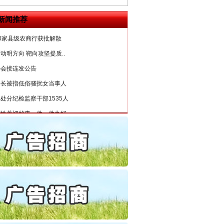
5死1伤，四川省安委会挂..
新闻推荐
0家县级农商行获批解散
动明方向 靶向攻坚提质..
协会接连发公告
局长被指低俗骚扰女当事人
处分纪检监察干部1535人
百姓关切的事一件一件办好
公安厅征集新型黑恶违法..
6家美国实体采取反制措..
起首例对外贸易国家安全..
通报西安赛格商场坠亡事件
产可执”到“全额执行”
检抗诉的疑难复杂刑事案件
5死1伤，四川省安委会挂..
0家县级农商行获批解散