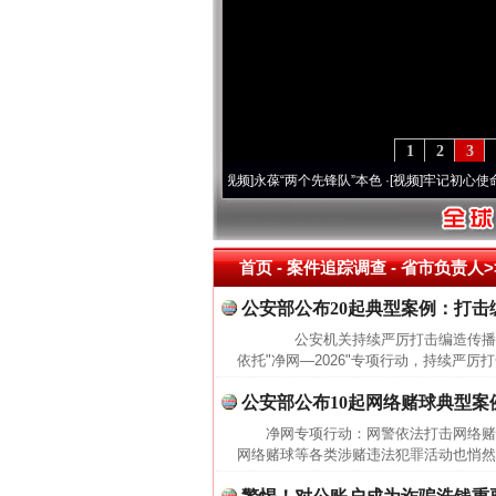
1
2
3
20周年 深刻改变雪域高原..
·[视频]
永葆“两个先锋队”本色
·[视频]
牢记初心使命 奋进
首页
- 案件追踪调查 -
省市负责人>
公安部公布20起典型案例：打
公安机关持续严厉打击编造传播涉
依托"净网—2026"专项行动，持续严
公安部公布10起网络赌球典型案例
净网专项行动：网警依法打击网络
网络赌球等各类涉赌违法犯罪活动也悄然