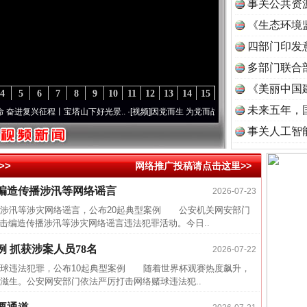
事关公共资
《生态环境
读
四部门印发
多部门联合
《美丽中国
4
5
6
7
8
9
10
11
12
13
14
15
未来五年，
复兴征程丨宝塔山下好光景..
·[视频]
因党而生 为党而战——百年“纪”事⑧加强纪律..
·[
事关人工智
>>
网络推广投稿请点击这里>>
击编造传播涉汛等网络谣言
2026-07-23
四川省
汛等涉灾网络谣言，公布20起典型案例 公安机关网安部门
中方对
厉打击编造传播涉汛等涉灾网络谣言违法犯罪活动。今日..
中国发
 抓获涉案人员78名
2026-07-22
官方
赌球违法犯罪，公布10起典型案例 随着世界杯观赛热度飙升，
滋生。公安网安部门依法严厉打击网络赌球违法犯..
从“无
最高