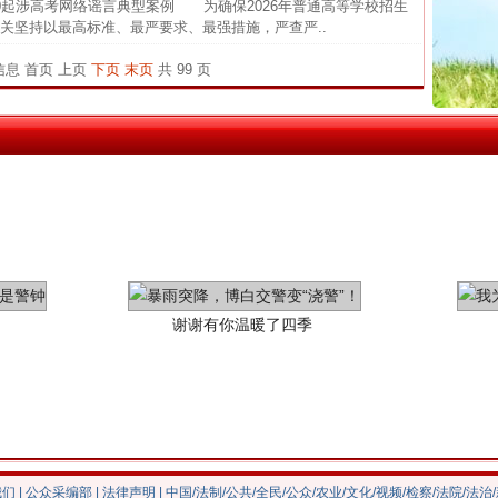
0起涉高考网络谣言典型案例 为确保2026年普通高等学校招生
关坚持以最高标准、最严要求、最强措施，严查严..
闻令而
茶叶“炒上天”
行业
条信息
首页
上页
下页
末页
共 99 页
执行
上半年
把老
谢谢有你温暖了四季
我们
|
公众采编部
|
法律声明
| 中国/法制/公共/全民/公众/农业/文化/视频/检察/法院/法治