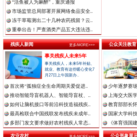
“活鱼被人为麻醉”，重庆通报
中国参政网.中
市场监管总局部署开展网络食品安全..
冻干草莓测出二十几种农药残留？云..
重拳出击！严查酒类产品五大违法违..
残疾人新闻
公众关注教育
更多/MORE>>>
红船起航处 潮起向未来
广州首
事关残疾人未来5年
事关残疾人，未来5年补贴、
就业、教育有这些暖心变化7
月27日上午国新办..
首次将“孤独症全生命周期关爱促进..
少年逐梦赛场
推动智能导盲机器人、智能导盲杖、..
上海交大医
如何让脑机接口等前沿科技造福残疾..
教育部部长怀
最高检联合中国残联发布残疾未成年..
国家大学科技
多部门发文要求做好农村残疾人常态..
《体育强国建
三年瞒报超千万 隐匿收入偷税被查处..
农业农村
公众形象展
更多/MORE>>>