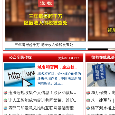
三年瞒报超千万 隐匿收入偷税被查处..
中国法院新闻网.
中国检察新闻网.
公众全民传媒
律师在线说法
更多/MORE>>>
中国医药新闻网.
域名和官网，企业核..
域名和官网，企业核心价值的
祁连巍巍树丰碑
高回报
终极体现作者：中国法治新闻
网总编辑亓淦玉..
中国企业新闻网.
违法违规收集个人信息！涉及35款应..
26万保费，
让人工智能成为促进共同繁荣、维护..
八一建军节｜
四部门印发意见推动互联网基础资源..
楼下漏水楼上