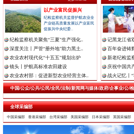
以产业富民促振兴
纪检监察机关监督护航农业全
产业链高质量发展以产业富民
促振兴中央纪委..
纪检监察机关聚焦“三夏”生产强化..
记黑龙江省双
深度关注丨严管“册外地”助力黑土..
百年奋进铸辉
农业农村现代化“十五五”规划出炉
新老纪检监察
镜头丨护航高标准农田建设
庆祝中国共产
祁连巍巍树丰碑
高回报
农业农村部：促进新型农业经营主体..
战火记忆丨“
中国/公众/公共/公民/全民/法制/新闻网与媒体/政府/企事业/
全球采编部
中国采编部
香港采编部
台湾采编部
美国采编部
日本采编部
英国采编部