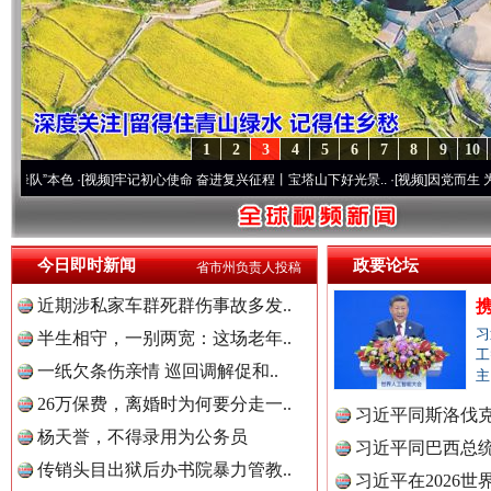
1
2
3
4
5
6
7
8
9
10
[视频]
牢记初心使命 奋进复兴征程丨宝塔山下好光景..
·[视频]
因党而生 为党而战——百年
今日即时新闻
政要论坛
省市州负责人投稿
近期涉私家车群死群伤事故多发..
习
半生相守，一别两宽：这场老年..
工
一纸欠条伤亲情 巡回调解促和..
主
26万保费，离婚时为何要分走一..
习近平同斯洛伐
杨天誉，不得录用为公务员
习近平同巴西总
传销头目出狱后办书院暴力管教..
习近平在2026