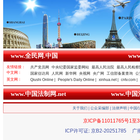
一枚“钉子”竟然扎入要害部门
www.全民网.中国
ww
友情链接：
共产党员网
中央纪委国家监委网站
最高人民法院
最高人民检察
中文网：
国家信访局
人民网
新华网
央视网
央广网
工信部备案查询
公
英文网：
Qiushi Online |
People's Daily Online |
xinhua.net |
cntv.com |
www.中国法制网.net
www.中
雄关漫道展新颜
“
关于我们
|
公众采编部
|
法律声明
| 中国
京ICP备11011765号1至3
ICP许可证: 京B2-20251785
广