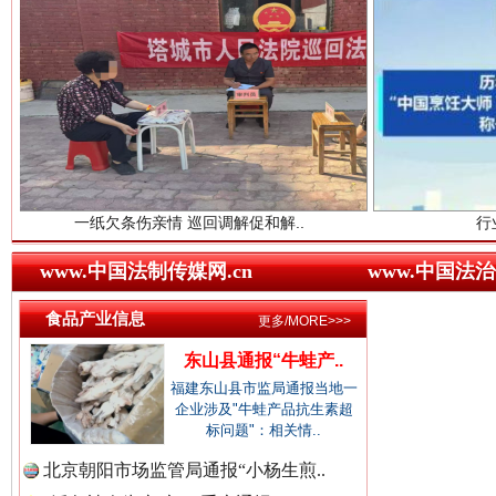
中国企业新闻网.
中国农业新闻网.
“后车司机肯定在骂我”
全民健身
中国视频新闻网.
欠条伤亲情 巡回调解促和解..
行业协会接连发公
www.中国法制传媒网.cn
www.中国法治
中国廉政法纪网.
食品产业信息
更多/MORE>>>
东山县通报“牛蛙产..
福建东山县市监局通报当地一
世界屋脊 天路回响
永
中国律师在线.中
企业涉及"牛蛙产品抗生素超
标问题"：相关情..
北京朝阳市场监管局通报“小杨生煎..