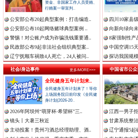
资金、非国家工作人员受贿、
中国全民新闻网.
行贿案一审宣判..
公安部公布20起典型案例：打击编造..
四川10家县
公安部公布10起网络赌球典型案例 ..
向新向绿向未
中国公众新闻网.
警惕！对公账户成为诈骗洗钱重要通..
8家强制性产
民政部公布9起非法社会组织典型案..
中国空调15
辽宁抚顺车祸致4人死亡，24人被问..
探访我国规模
衣柜里的秘密
高速路上
中国公民新闻网.
社会/身边事件
中国省市公众
更多/MORE>>>
全民健身五年计划来..
全民健身五年计划来了！等你
上场国务院日前印发《全民健
中国公共新闻网.
身计划(2026-20..
2026年阿坝州“萌芽杯·希望杯”三..
江西一男子拒
镜头丨大暑三秋近
甘肃系统整治
中国法制新闻网.
主动投案！贵州习酒总经理助理、酒..
辽宁通报5起