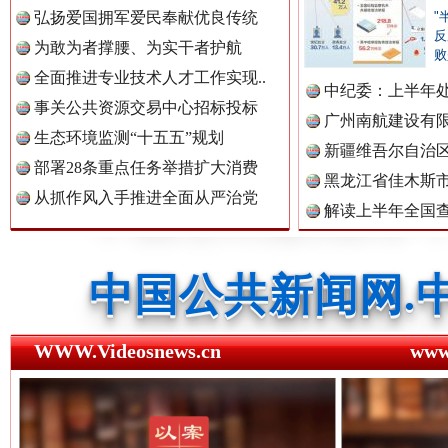
弘扬爱国拥军爱民奉献优良传统
"
反
中国公众新闻网.
为敢为者撑腰、为实干者护航
败
全面推进专业技术人才工作实现..
中纪委：上半年处
事关公共资源交易中心招标投标
广州南航建设有
中国公民新闻网.
生态环境监测“十五五”规划
新疆维吾尔自治
部署28条重点任务举措扩大消费
黑龙江省佳木斯
从抓作风入手推进全面从严治党
红船起航处 潮起向未来
广州首
解读上半年全国
中国公共新闻网.
数据
中国法制新闻网.
WWW.Videosnews.cn
ww
中国法治新闻网.