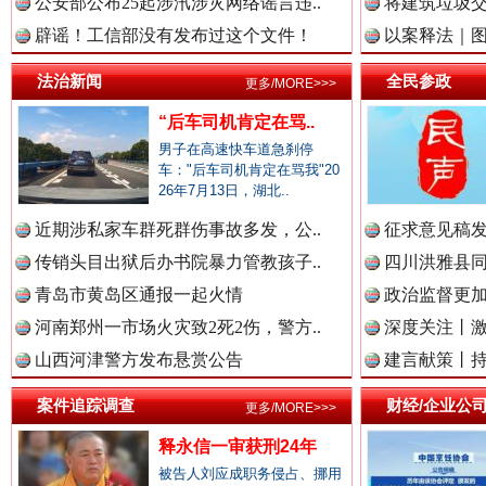
中国农业新闻网.
公安部公布25起涉汛涉灾网络谣言违..
将建筑垃圾
辟谣！工信部没有发布过这个文件！
以案释法｜图“
法治新闻
全民参政
更多/MORE>>>
中国视频新闻网.
一枚“钉子”竟然扎入要害部门
“后车司机肯定在骂..
男子在高速快车道急刹停
车："后车司机肯定在骂我"20
26年7月13日，湖北..
中国廉政法纪网.
近期涉私家车群死群伤事故多发，公..
征求意见稿发
传销头目出狱后办书院暴力管教孩子..
四川洪雅县同
青岛市黄岛区通报一起火情
政治监督更
中国律师在线.中
河南郑州一市场火灾致2死2伤，警方..
深度关注丨
山西河津警方发布悬赏公告
建言献策丨持
雄关漫道展新颜
“
案件追踪调查
财经/企业公
更多/MORE>>>
中国参政网.中
释永信一审获刑24年
被告人刘应成职务侵占、挪用