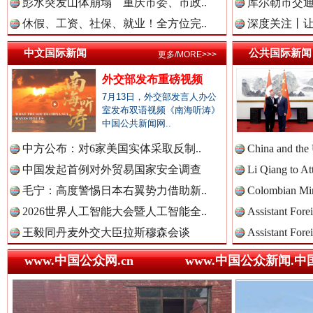
彭水突发山体崩塌 重庆市委、市政..
库尔勒市交通
春天里的科技盛宴
休假、工资、社保、就业！全方位完..
深度关注丨让
中国法治新闻网.
中文国际新闻
公共国际新闻
更多/MORE>>>
外交部发布重磅视频
7月13日，外交部发言人办公
中国法院新闻网.
室发布双语视频《南海听涛》
中国公共新闻网..
中方公布：对6家美国实体采取反制..
China and the
中国发起首例对外贸易国家安全调查
中国检察新闻网.
Li Qiang to At
巳巳如意，开工大吉！
三轮上
毛宁：高度警惕日本右翼势力借助新..
Colombian Mini
2026世界人工智能大会暨人工智能全..
Assistant Fore
王毅同丹麦外交大臣拉斯穆森会谈
Assistant Fore
中国医药新闻网.
www.中国公众网.cn
www.中国公众新闻.中