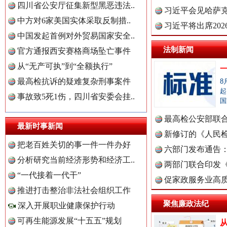
四川省公安厅征集新型黑恶违法..
理高级..
习近平会见哈萨
中方对6家美国实体采取反制措..
习近平将出席20
中国发起首例对外贸易国家安全..
球治理..
法制新闻
官方通报西安赛格商场坠亡事件
“后车司机肯定在骂我”
全民健身
从“无产可执”到“全额执行”
最高检抗诉的疑难复杂刑事案件
8
起
事故致5死1伤，四川省安委会挂..
国
最高检公安部联
最新时事新闻
周岁未..
新修订的《人民
把老百姓关切的事一件一件办好
布
六部门发布通告
分析研究当前经济形势和经济工..
两部门联合印发
“一代接着一代干”
定》
促家政服务业高质
推进打击整治非法社会组织工作
世界屋脊 天路回响
永
中国全民新闻网.
聚焦廉政法纪
深入开展职业健康保护行动
可再生能源发展“十五五”规划